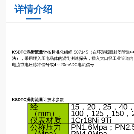
详情介绍
KSDTC涡街流量计
按标准化组织IS07145（在环形截面封闭管
法），采用埋入压电晶体的涡街测速探头，插入大口径工业管道内
电流或电压脉冲信号或4～20mADC电流信号
KSDTC涡街流量计
技术参数
经
15
，
20
，
25
，
40
（
mm
）
100
，
125
，
150
，
仪表材质
1Cr18Ni 9Ti
公称压力
PN1.6Mpa
；
PN2.
（
Mpa
）
PN4.0Mpa