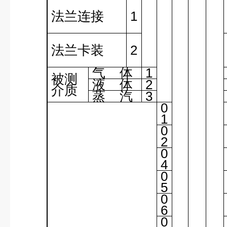
法兰连接
1
法兰卡装
2
气
体
1
被测
液
体
2
介质
蒸
汽
3
0
1
0
2
0
4
0
5
0
6
0