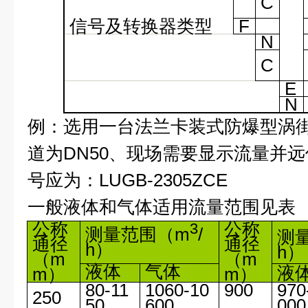
C
信号及转换器类型
F
N
C
E
N
例：选用一台法兰卡装式防爆型涡
道为DN50、现场需要显示流量并
号应为：LUGB-2305ZCE
一般液体和气体适用流量范围见表
公称
公称
3
测量范围
（m
/
测
通径
通径
h）
h）
（m
（m
液体
气体
液
m）
m）
80-11
1060-10
900
970
250
50
600
000