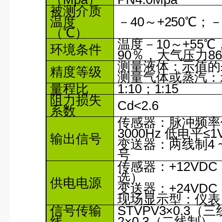
被测介质
温度
－
40
～
+250
℃
；
（
℃
）
温度－
10
～
+55
℃
环境条件
90
％，大气压力
86
测量液体：
示值的
精度等级
测量气体或蒸汽：
量程比
1:10
；
1:15
阻力损失
Cd<2.6
系数
传感器：脉冲频率
3000Hz
低电平
≤1
输出信号
变送器：两线制
4
号
传感器：
+12VDC
选）
供电电源
变送器：
+24VDC
现场显示型：仪表
信号传输
STVPV3×0.3
（三
线
2×0.3
（二线制）