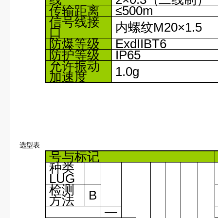
传输距离
≤500m
信号线接
内螺纹
M20×1.5
口
防爆等级
ExdIIBT6
防护等级
IP65
允许振动
1.0g
加速度
选型表
号与标记
种类
LUG
检测
B
方法
—