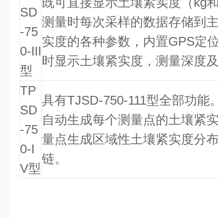
既可直接显示土壤紧实度（
kg
SD
测量时每次采样的数据存储到
-75
实度的各种参数，内置
GPS
定
0-III
时显示土壤紧实度，测量深度
型
TP
具有
TJSD-750-111
型全部功能
SD
自动生成每个测量点的土壤紧
-75
量点生成区域性土壤紧实度分
0-I
链。
V
型