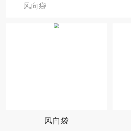
风向袋
风向袋