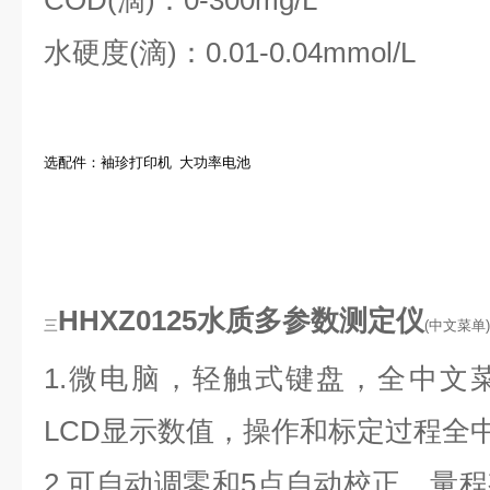
COD(滴
)
：
0-300mg/L
水硬度(滴)：
0.01-0.04mmol/L
选配件：袖珍打印机
大功率电池
HHXZ0125水质多参数测定仪
三
(中文菜单
1.微电脑，轻触式键盘，全中文
LCD
显示数值，操作和标定过程全
2.可自动调零和
5
点自动校正，量程