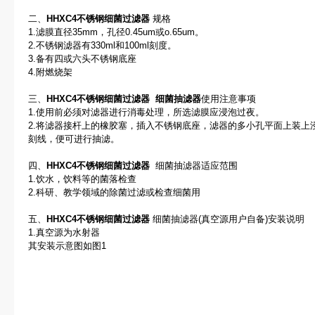
二、
HHXC4不锈钢细菌过滤器
规格
1.滤膜直径35mm，孔径0.45um或o.65um。
2.不锈钢滤器有330ml和100ml刻度。
3.备有四或六头不锈钢底座
4.附燃烧架
三、
HHXC4不锈钢细菌过滤器
细菌抽滤器
使用注意事项
1.使用前必须对滤器进行消毒处理，所选滤膜应浸泡过夜。
2.将滤器接杆上的橡胶塞，插入不锈钢底座，滤器的多小孔平面上装上
刻线，便可进行抽滤。
四、
HHXC4不锈钢细菌过滤器
细菌抽滤器适应范围
1.饮水，饮料等的菌落检查
2.科研、教学领域的除菌过滤或检查细菌用
五、
HHXC4不锈钢细菌过滤器
细菌抽滤器(真空源用户自备)安装说明
1.真空源为水射器
其安装示意图如图1