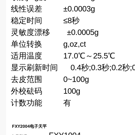
线性误差
±0.0003g
稳定时间
≤
8
秒
灵敏度漂移
±0.0005g
单位转换
g,
oz,
ct
适用温度
17.
0
℃
～
25.5
℃
显示刷新时间
0.4
秒
;
0.3
秒
;
0.2
秒
;
去皮范围
0~100g
外校砝码
100g
计数功能
有
FXY2004
电子天平