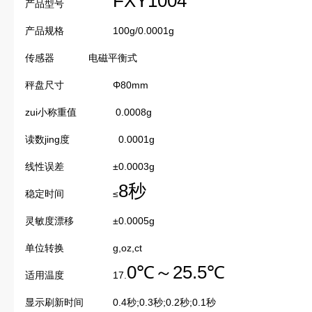
FXY1004
产品型号
产品规格
100g/0.0001g
传感器
电磁平衡式
秤盘尺寸
Φ80mm
zui小称重值
0.0008g
读数jing度
0.0001g
线性误差
±0.0003g
8
秒
稳定时间
≤
灵敏度漂移
±0.0005g
单位转换
g,oz,ct
0
℃
～
25.5
℃
适用温度
17.
显示刷新时间
0.4秒;0.3秒;0.2秒;0.1秒