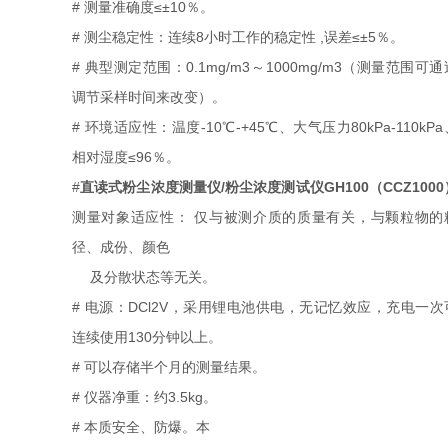
# 测量准确度≤±10％。
# 测尘稳定性：连续8小时工作的稳定性 ,误差≤±5％。
# 典型测定范围：0.1mg/m3～1000mg/m3（测量范围可通
调节采样时间来改变）。
# 环境适应性：温度-10℃-+45℃、大气压力80kPa-110kPa
相对湿度≤96％。
#
直读式粉尘浓度测量仪/粉尘浓度测试仪GH100（CCZ1000
测量对象适应性： 仅与被测介质的质量有关，与颗粒物的
径、成份、颜色
及分散状态等无关。
# 电源：DCl2V，采用锂电池供电，无记忆效应，充电一次
连续使用130分钟以上。
# 可以存储半个月的测量结果。
# 仪器净重：约3.5kg。
# 本质安全、防爆。本