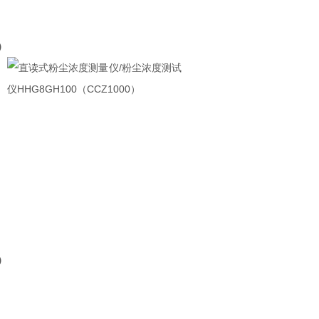
）
）
。