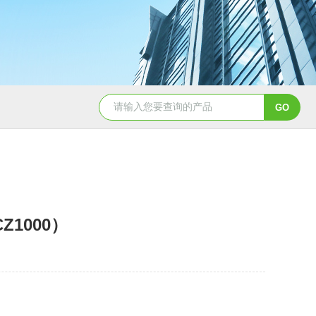
CL650余氯测定仪
DHX-A便
1000）