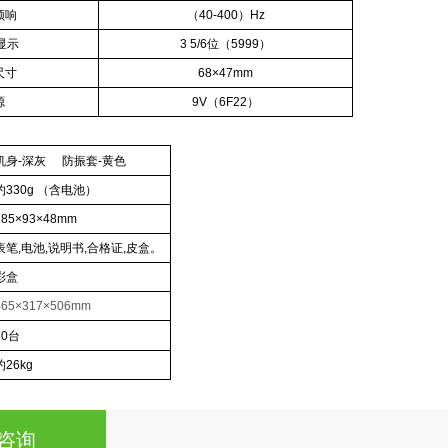
频响
（40-400）Hz
大显示
3 5/6
位
（5999）
尺寸
68×47mm
源
9V（6F22）
机身-深灰
防振套-黄色
约330g （含电池）
185
×93×48mm
表笔,电池,说明书,合格证,皮盒。
彩盒
465×317
×506mm
30
台
约26kg
咨询