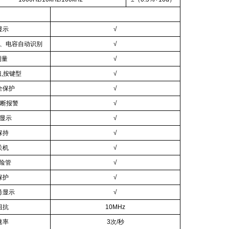
显示
√
、电容自动识别
√
测量
√
,按键型
√
全保护
√
断报警
√
显示
√
保持
√
关机
√
险管
√
保护
√
号显示
√
阻抗
10MHz
速率
3
次
/
秒