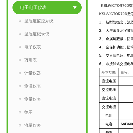
KSL/VICTOR70
电子电工仪表
KSL/VICTOR70D
温湿度监控系统
1
、 新型防振套，流
2
、 大屏幕显示字迹
温湿度记录仪
3
、 金属屏蔽板，防
电子仪表
4
、 全保护功能，防
5
、 交直流电压、电
万用表
6
、 非接触式交流电
基本功能
量程.
计量仪器
直流电压
测温仪表
交流电压
直流电流
测量仪表
交流电流
德图
电阻
电容
6nF/60
流量仪表
频率