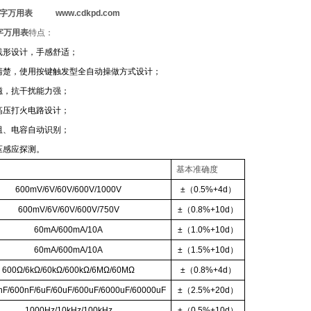
D数字万用表 www.cdkpd.com
数字万用表
特点：
线形设计，手感舒适；
清楚，使用按键触发型全自动操做方式设计；
磁，抗干扰能力强；
高压打火电路设计；
阻、电容自动识别；
压感应探测。
基本准确度
600mV/6V/60V/600V/
1000
V
±（0.5%+4d）
600mV/6V/60V/600V/750V
±（0.8%+10d）
60mA/600mA/10A
±（1.0%+10d）
60mA/600mA/10A
±（1.5%+10d）
600Ω/6kΩ/60kΩ/600kΩ/6MΩ/60MΩ
±（0.8%+4d）
nF/600nF/6uF/60uF/600uF/6000uF/60000uF
±（2.5%+20d）
1000Hz/10kHz/100kHz
±（0.5%+10d）