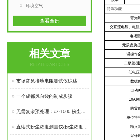
环境空气
特殊功能
背光
查看全部
交直流电压、电阻
电场
无拨盘旋扭
相关文章
误操作
二极管
/
通
RELATED ARTICLES
低电压
市场常见接地电阻测试仪综述
数据
自动
一个成都风向袋的制成步骤
10A
保
防震
无需复杂预处理：cz-1000 粉尘检测直读仪实现现场快速读数，助力企业高效落实粉尘浓度管控
单位符
直读式粉尘浓度测量仪/粉尘浓度测试仪GH100（CCZ1000）
输入
采样