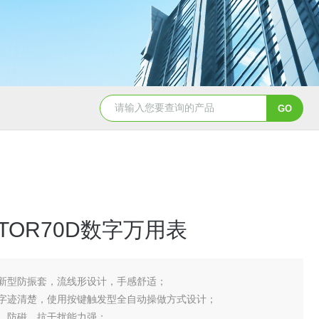
CL650余氯测定仪
DHX-A便
ICTOR70D数字万用表
 新型防振套，流线形设计，手感舒适；
示字迹清楚，使用按键触发型全自动操做方式设计；
板，防磁，抗干扰能力强；