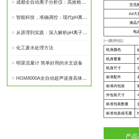
成都全自动离子分析仪：高效检测，准确分析
交流
zui
智能科技，准确调控：现代pH离子分析仪的创新发展
液晶
电
从原理到实践：深入解析pH离子分析仪的工作原理与应用实例
|
一|般|特|征|
化工废水处理方法
机身颜色
机身重量
明渠流量计 简单好用的水文设备
机身尺寸
标准配件
HGM8000A全自动超声波身高体重秤
标准内包装
外包装尺寸
标准包装数量
标准包装箱毛重
产品