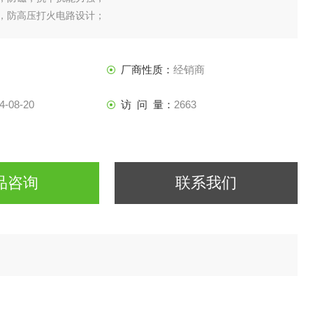
能，防高压打火电路设计；
压、电阻、电容自动识别；
交流电压感应探测。
厂商性质：
经销商
4-08-20
访 问 量：
2663
品咨询
联系我们