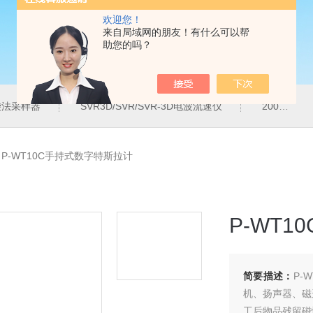
欢迎您！
来自局域网的朋友！有什么可以帮
助您的吗？
气袋法采样器
SVR3D/SVR/SVR-3D电波流速仪
200M便携式水质重金属快速检测仪
>
P-WT10C手持式数字特斯拉计
P-WT
简要描述：
P-
机、扬声器、磁
工后物品残留磁