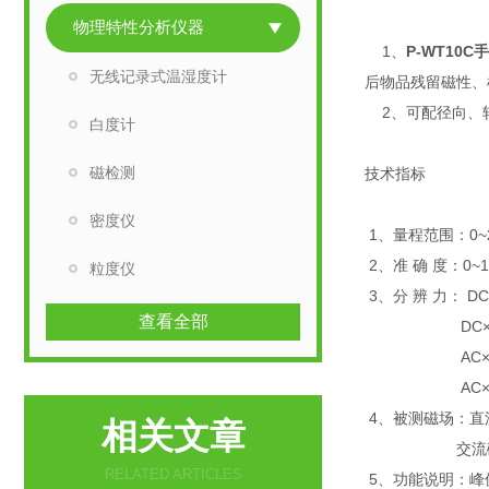
物理特性分析仪器
1、
P-WT10
无线记录式温湿度计
后物品残留磁性、
2、可配径向、
白度计
磁检测
技术指标
密度仪
1、量程范围：0~20
2、准 确 度：0~
粒度仪
3、分 辨 力： D
查看全部
DC×10：0
AC×1 ：0.
AC×10：0
4、被测磁场：直
相关文章
交流磁场（
RELATED ARTICLES
5、功能说明：峰