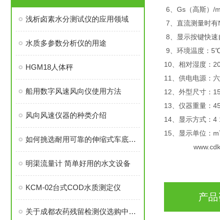
6、Gs（高斯）
浅析卤素水分测试仪的应用领域
7、直流测量时有
8、显示按键快速
水质多参数分析仪的用途
9、环境温度：5
10、相对湿度：2
HGM18人体秤
11、供电电源：
船用数字风速风向仪使用方法
12、外型尺寸：15
13、仪器重量：4
风向风速仪器的种类介绍
14、显示方式：4 1
15、显示单位：mT
如何挑选耐用可靠的伸缩式车底检查镜
www.cdkpd
明渠流量计 简单好用的水文设备
KCM-02台式COD水质测定仪
产品
关于成都农药残留检测仪选购中常见的问题