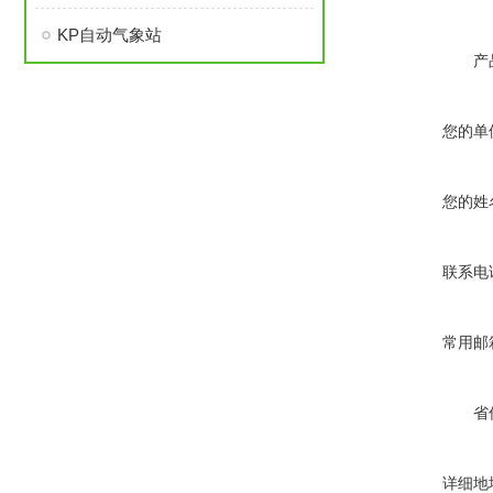
KP自动气象站
产
您的单
您的姓
联系电
常用邮
省
详细地