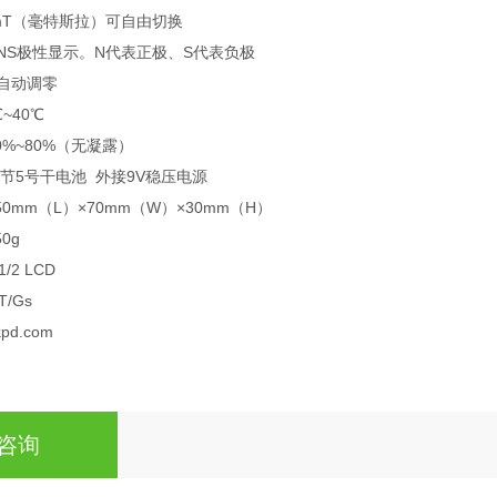
/mT（毫特斯拉）可自由切换
NS极性显示。N代表正极、S代表负极
自动调零
℃~40℃
0%~80%（无凝露）
六节5号干电池 外接9V稳压电源
0mm（L）×70mm（W）×30mm（H）
50g
/2 LCD
/Gs
.com
咨询