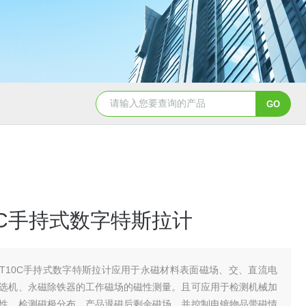
CL650余氯测定仪
DHX-A便
10C手持式数字特斯拉计
WT10C手持式数字特斯拉计应用于永磁材料表面磁场、交、直流电
选机、永磁除铁器的工作磁场的磁性测量。且可应用于检测机械加
性、检测磁极分布、产品退磁后剩余磁场、并控制电镀物品带磁情