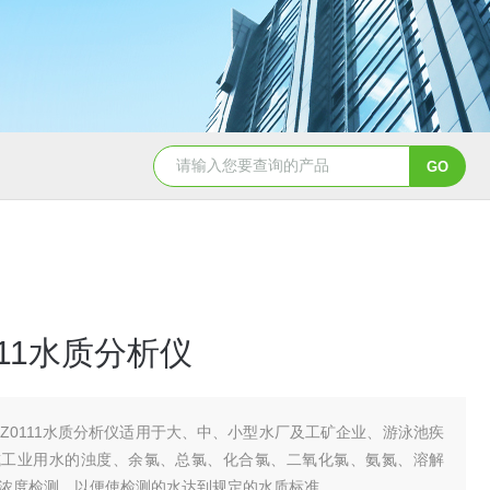
CL650余氯测定仪
DHX-A便
111水质分析仪
XZ0111水质分析仪适用于大、中、小型水厂及工矿企业、游泳池疾
或工业用水的浊度、余氯、总氯、化合氯、二氧化氯、氨氮、溶解
浓度检测，以便使检测的水达到规定的水质标准。