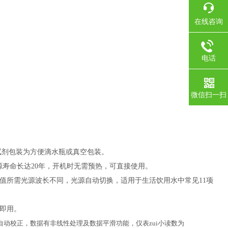
在线咨询
电话
微信扫一扫
试剂包装为方便滴水瓶或真空包装。
源寿命长达
20
年，开机时无需预热，可直接使用。
等值所需光源波长不同，光源自动切换，适用于生活饮用水中常见
11
项
即用。
自动校正，数据有非线性处理及数据平滑功能，仪表zui小读数为