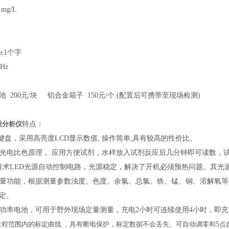
01mg/L
±
1
个字
0Hz
池
200
元
/
块
铝合金箱子
150
元
/
个 (配置后可携带至现场检测)
质分析仪
特点：
式键盘，采用高亮度
LCD
显示数值
,
操作简单
,
具有较高的性价比。
度的光电比色原理， 应用方便试剂，水样放入试剂反应后几分钟即可读数，
技术
LED
光源自动控制电路，光源稳定，解决了开机必须预热问题。其光
择测量功能，根据测量参数浊度、色度、余氯、总氯、铁、锰、铜、溶解氧
定。
置大功率电池，可用于野外现场定量测量，充电
2
小时可连续使用
4
小时，即充
全量程范围内的标定曲线 ，具有断电保护，标定数据不会丢失。可自动调零和
5
点