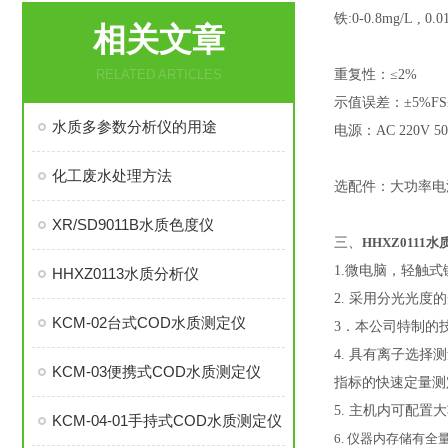
铁
:0-0.8mg/L , 0.
相关文章
RELATED ARTICLES
重复性：≤
2%
示值误差：±
5%FS
水质多参数分析仪的用途
电源：
AC 220V 5
化工废水处理方法
选配件：大功率电
XR/SD9011B水质色度仪
三、
HHXZ0111
水
1.微电脑，轻触
HHXZ0113水质分析仪
2. 采用分光光
KCM-02台式COD水质测定仪
3．本公司特制的
4. 具有离子选
KCM-03便携式COD水质测定仪
指标的快速定量测
5. 主机内可配
KCM-04-01手持式COD水质测定仪
6. 仪器内存储有