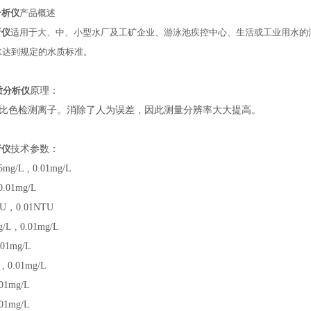
分析仪
产品概述
析仪
适用于大、中、小型水厂及工矿企业、游泳池疾控中心、生活或工业用水的
水达到规定的水质标准。
质分析仪
原理：
比色检测离子。消除了人为误差，因此测量分辨率大大提高。
析仪
技术参数：
.5mg/L , 0.01mg/L
 0.01mg/L
TU
，
0.01NTU
g/L , 0.01mg/L
.01mg/L
 , 0.01mg/L
.01mg/L
.01mg/L