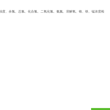
浊度、余氯、总氯、化合氯、二氧化氯、氨氮、溶解氧、铬、铁、锰浓度检