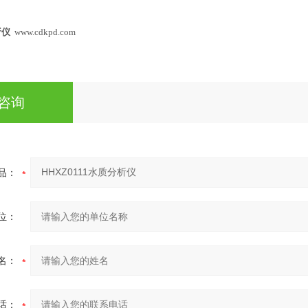
析仪
www.cdkpd.com
咨询
品：
位：
名：
话：