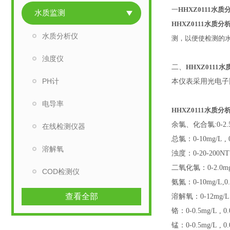
一
HHXZ0111
水质
水质监测
HHXZ0111
水质分
水质分析仪
测，以便使检测的
浊度仪
二、
HHXZ0111
水
PH计
本仪表采用光电子
电导率
HHXZ0111
水质分
余氯、化合氯
:0-2
在线检测仪器
总氯：
0-10mg/L ,
溶解氧
浊度：
0-20-200N
二氧化氯：
0-2.0m
COD检测仪
氨氮：
0-10mg/L,0
查看全部
溶解氧：
0-12mg/L
铬：
0-0.5mg/L , 0
锰：
0-0.5mg/L , 0