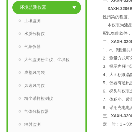
一、
XAXH-3
环境监测仪器
XAXH-32
性污染的程度。
土壤监测
本仪表为液晶
配以智能软件，
水质分析仪
二、
XAXH-3
气象仪器
1、α、β测量
2、测量方式可
大气监测粉尘仪、尘埃粒子计数器
3、提示声频与
成都风向袋
4、大面积液晶
5、仪器有通讯
风速风向仪
6、探头与仪表之
粉尘采样检测仪
7、体积小、质
8、采用充电电
气体分析仪器
三、
XAXH-3
定 时：1～99
辐射监测