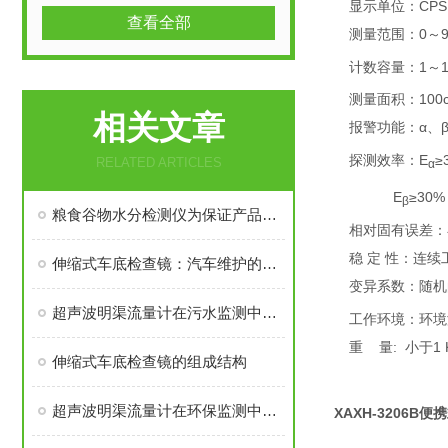
显示单位：CPS、
查看全部
测量范围：0～9
计数容量：1～1
测量面积：100
相关文章
报警功能：α、
探测效率：E
≥
RELATED ARTICLES
α
E
≥30
β
粮食谷物水分检测仪为保证产品质量和储存安全提供了有效手段
相对固有误差：
稳 定 性：连续
伸缩式车底检查镜：汽车维护的得力助手
变异系数：随机
超声波明渠流量计在污水监测中的精准使用与误差控制
工作环境：环境温
重 量: 小于1 
伸缩式车底检查镜的组成结构
超声波明渠流量计在环保监测中的应用
XAXH-3206B便