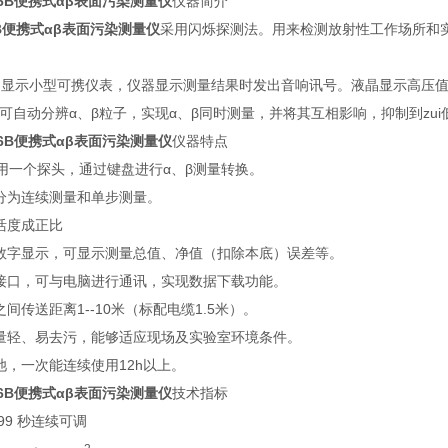
206B便携式αβ表面污染测量仪
仪器简介
06B便携式αβ表面污染测量仪
采用闪烁探测法。用来检测放射性工作场所和
显示小型可携仪表，仪器显示测量结果时发出音响讯号。液晶显示高压值
可自动分辨α、β粒子，实现α、β同时测量，并将其互相影响，抑制到zui
206B便携式αβ表面污染测量仪
仪器特点
共用一个探头，通过键盘进行α、β测量转换。
分为连续测量和单步测量。
活度成正比
数字显示，可显示测量总值、净值（扣除本底）误差等。
接口，可与电脑进行通讯，实现数据下载功能。
间传送距离1--10米（标配电缆1.5米）。
量轻、易去污，能够适应现场及实验室环境条件。
池，一次能连续使用12h以上。
206B便携式αβ表面污染测量仪
技术指标
99 秒连续可调