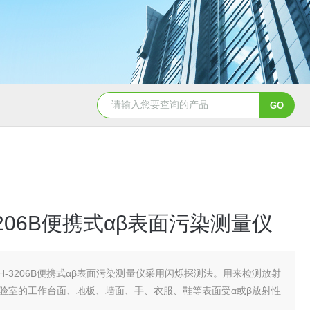
CL650余氯测定仪
DHX-A便
3206B便携式αβ表面污染测量仪
XH-3206B便携式αβ表面污染测量仪采用闪烁探测法。用来检测放射
验室的工作台面、地板、墙面、手、衣服、鞋等表面受α或β放射性