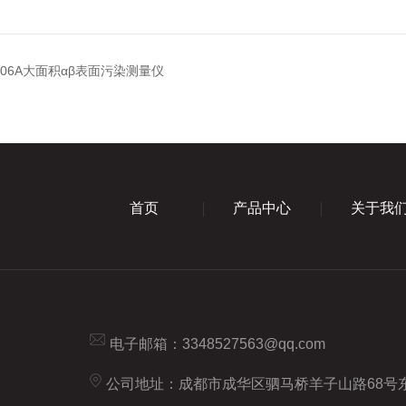
3206A大面积αβ表面污染测量仪
首页
产品中心
关于我
电子邮箱：
3348527563@qq.com
公司地址：成都市成华区驷马桥羊子山路68号东