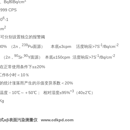
2
Bq和Bq/cm
999 CPS
6
0
-1
2
cm
β可分别设置独立的报警阈
239
-1
-2
30% （2л，
Pu面源） 本底≤3cpm 活度响应>7S
/Bq/cm
90
90
-1
-2
% （2л，
Sr-
Y面源） 本底≤150cpm 活度响应>7S
/Bq/cm
在正常使用条件下≤±20%
工作8小时＜10％
的统计涨落而产生的示值变异系数＜20%
+3
度－10℃～＋50℃； 相对湿度≤95%
（40±2℃）
Kg
携式αβ表面污染测量仪 www.cdkpd.com