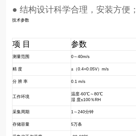
● 结构设计科学合理，安装方便
技术参数
项 目
参数
测量范围
0～40m/s
精 度
±（0.4+0.05V）m/s
分 辨 率
0.1 m/s
温度-60℃～80℃
工作环境
湿 度≤100％RH
采集周期
1～240分
存储容量
5万条