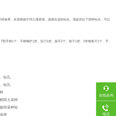
采样效果，应该根据不同土壤质地，选择合适的钻头。现提供以下四种钻头，可以
、T型手柄1个、不锈钢铲1把、刮刀1把、扳手2个、刷子1把、3米钢卷尺1个、手
、钻孔
、钻孔
样
在线咨询
稻田土采样
旋转采样钻
电话
深度