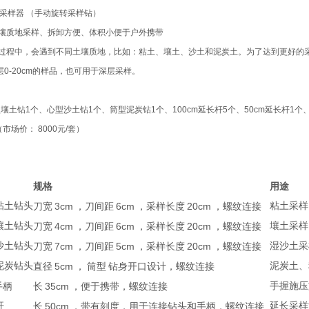
 土壤采样器 （手动旋转采样钻）
壤质地采样、拆卸方便、体积小便于户外携带
过程中，会遇到不同土壤质地，比如：粘土、壤土、沙土和泥炭土。为了达到更好的
0-20cm的样品，也可用于深层采样。
壤土钻1个、心型沙土钻1个、筒型泥炭钻1个、100cm延长杆5个、50cm延长杆1个
市场价： 8000元/套）
规格
用途
粘土钻头
3cm
6cm
20cm
粘土采样
刀宽
，刀间距
，采样长度
，螺纹连接
壤土钻头
4cm
6cm
20cm
壤土采样
刀宽
，刀间距
，采样长度
，螺纹连接
沙土钻头
7cm
5cm
20cm
湿沙土采
刀宽
，刀间距
，采样长度
，螺纹连接
泥炭钻头
5cm
泥炭土、
直径
，
筒型
钻身开口设计，螺纹连接
35cm
手握施压
手柄
长
，便于携带，螺纹连接
杆
50cm
延长采样
长
，带有刻度，用于连接钻头和手柄，螺纹连接