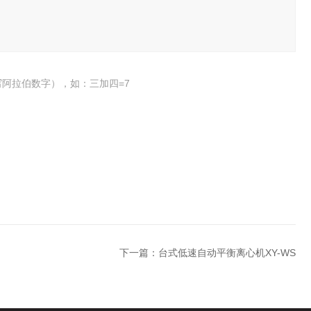
阿拉伯数字），如：三加四=7
下一篇：
台式低速自动平衡离心机XY-WS