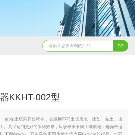
CL650余氯测定仪
DHX-A便
KKHT-002型
 途:在土壤采样过程中，会遇到不同土壤质地，比如：粘土、壤
土。为了达到更好的采样效果，应该根据不同土壤质地，选择合适
以下四种钻头，可以采集不同质地土壤表层0-20cm的样品，也可