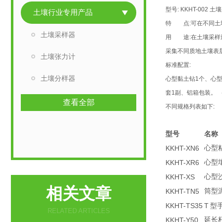
型号: KKHT-002
土壤行业专用产品
特 点:可在不同土
土壤采样器
用 途:在土壤采样
采集不同质地土壤表层
土壤张力计
标准配置:
土壤分样器
心型黏土钻1个、心型
套1副、铝箱包装。 （
查看全部
不同规格列表如下:
型号
名称
KKHT-XN6
心型
KKHT-XR6
心型
KKHT
-XS
心型
相关文章
KKHT
-TN5
筒型
KKHT
-TS35
T
型
RELATED ARTICLES
KKHT
-Y50
延长