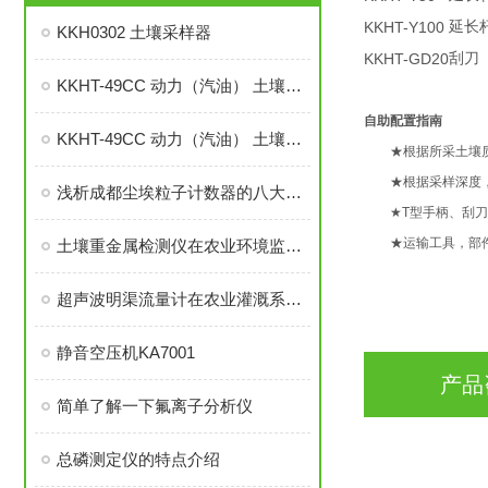
KKHT
-Y100
延长
KKH0302 土壤采样器
KKHT
-GD20
刮刀
KKHT-49CC 动力（汽油） 土壤采样器.
自助配置指南
KKHT-49CC 动力（汽油） 土壤采样器
★根据所采土壤质
★根据采样深度，
浅析成都尘埃粒子计数器的八大使用注意事项
★T型手柄、刮刀
★运输工具，部件
土壤重金属检测仪在农业环境监测中的应用实践
超声波明渠流量计在农业灌溉系统中的应用与效果
静音空压机KA7001
产品
简单了解一下氟离子分析仪
总磷测定仪的特点介绍