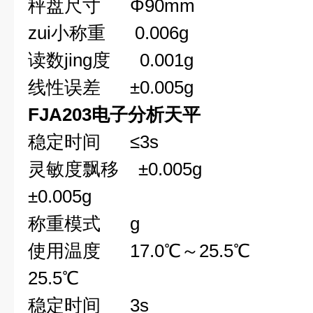
秤盘尺寸
Φ90mm 
zui小称重
0.006g 
读数jing度
0.001g 
线性误差
±0.005g ±
FJA203
电子分析天平
稳定时间
≤
3s
灵敏度飘移
±0
.005g
±0
.005g
称重模式
g
使用温度
17.
0℃
～25.5℃
25.5℃
稳定时间
3s 