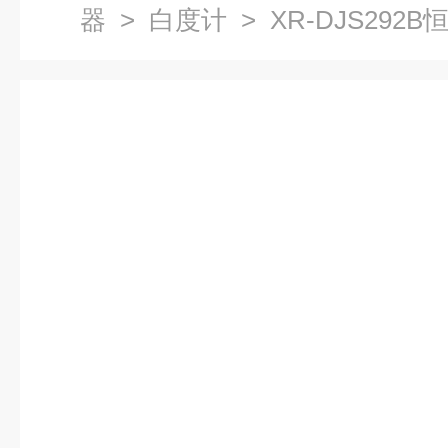
器
>
白度计
> XR-DJS292