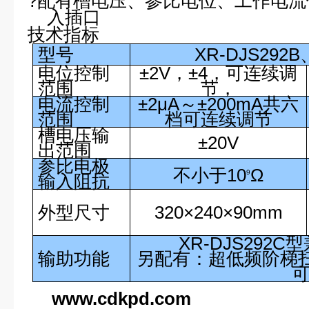
?
配有槽电压、参比电位、工作电流
入插口
技术指标
型号
XR-DJS292B
电位控制
±2V，±4，可连续调
范围
节，
电流控制
±
2
μ
A
～±
200mA
共六
范围
档可连续调节
槽电压输
±20V
出范围
参比电极
不小于
10
Ω
9
输入阻抗
外型尺寸
320
×
240
×
90
mm
XR-DJS292C
型
输助功能
另配有：超低频阶梯
www.cdkpd.com