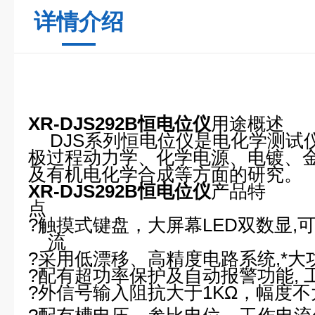
详情介绍
XR-DJS292B恒电位仪
用途概述
DJS
系列恒电位仪是电化学测试
极过程动力学、化学电源、电镀、
及有机电化学合成等方面的研究。
XR-DJS292B恒电位仪
产品特
点
?
触摸式键盘
，大屏幕
LED
双数显
,
流
?
采用低漂移、高精度电路系统
,
*大
?
配有超功率保护及自动报警功能
,
?
外信号输入阻抗大于
1K
Ω
，幅度不