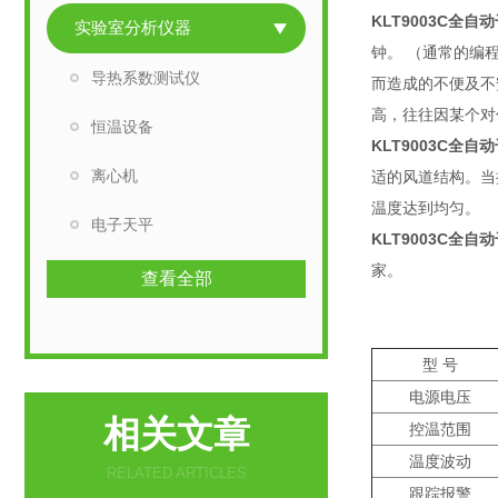
KLT9003C全自
实验室分析仪器
钟。 （通常的编
导热系数测试仪
而造成的不便及不
高，往往因某个对
恒温设备
KLT9003C全自
离心机
适的风道结构。当
温度达到均匀。
电子天平
KLT9003C全自
家。
查看全部
型 号
电源电压
相关文章
控温范围
温度波动
RELATED ARTICLES
跟踪报警