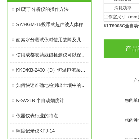
消耗功率
pH离子分析仪的操作方法
工作室尺寸（mm
SY/HGM-15投币式超声波人体秤
KLT9003C全自动
卤素水分测试仪时使用故障及几项解决方案
产品
使用成都农药残留检测仪可以保障农产品的食用安全
KKD/KB-2400（D）恒温恒流采样器
产
如何快速准确地检测出土壤中的重金属含量？土壤重金属检测仪来助力
K-SV2LB 半自动烟度计
您的单
仪器仪表行业的特点
您的姓
照度记录仪KPJ-14