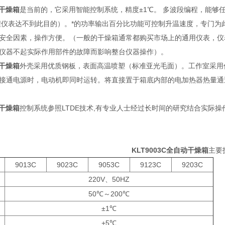
动干燥箱
是当前的，它采用智能控制系统，精度±1℃。 多波段编程，能够
程仪表达不到此目的）。*的功率输出百分比功能可控制升温速度，专门
安全因素，操作方便。（一般的干燥箱通常都购买市场上的通用仪表，仪
仪器不起实际作用部件的故障而影响整台仪器操作）。
动干燥箱
外壳采用优质钢板，表面高温喷塑（标准亚光毛面）。工作室采用
接通电源时，电动机即同时运转。将直接置于箱底内部的电加热器热量通
动干燥箱
控制系统参照LTDE技术,有专业人士经过长时间的研究结合实际
KLT9003C全自动干燥箱
主要
9013C
9023C
9053C
9123C
9203C
220V、50HZ
50℃～200℃
±1℃
+5℃