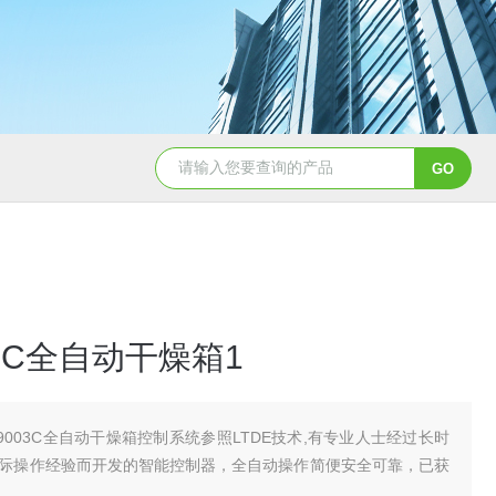
CL650余氯测定仪
DHX-A便
03C全自动干燥箱1
T9003C全自动干燥箱控制系统参照LTDE技术,有专业人士经过长时
际操作经验而开发的智能控制器，全自动操作简便安全可靠，已获