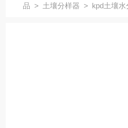
品
>
土壤分样器
> kpd土壤