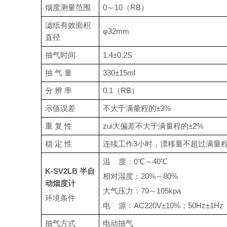
烟度测量范围
0
～10（RB）
滤纸有效面积
φ32mm
直径
抽气时间
1.4
±0.2S
抽 气 量
330
±15ml
分 辨 率
0.1（RB）
示值误差
不大于满量程的±3%
重 复 性
zui大偏差不大于满量程的±2%
稳 定 性
连续工作3小时，漂移量不超过满量程
温 度：0℃～40℃
K-SV
2LB 半自
相对湿度：20%～80%
动烟度计
大气压力：70～105kpa
环境条件
电 源：AC220V±10%；50Hz±1Hz
抽气方式
电动抽气