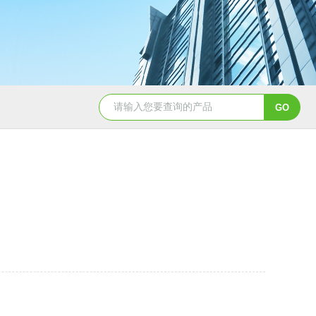
CL650余氯测定仪
DHX-A便