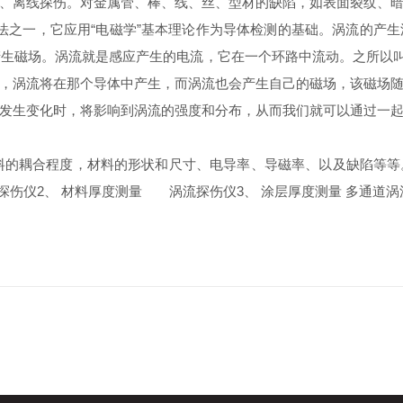
、离线探伤。对金属管、棒、线、丝、型材的缺陷，如表面裂纹、
之一，它应用“电磁学”基本理论作为导体检测的基础。涡流的产生
生磁场。涡流就是感应产生的电流，它在一个环路中流动。之所以叫
，涡流将在那个导体中产生，而涡流也会产生自己的磁场，该磁场
发生变化时，将影响到涡流的强度和分布，从而我们就可以通过一
耦合程度，材料的形状和尺寸、电导率、导磁率、以及缺陷等等
伤仪2、 材料厚度测量 涡流探伤仪3、 涂层厚度测量 多通道涡