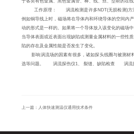
于各类有色金属、黑色金属管、棒、线、丝、型材的在线
工作原理： 涡流检测是许多NDT(无损检测)方法
例如铜导线上时，磁场将在导体内和环绕导体的空间内产
动的形式是一样的。如果将一个导体放入该变化的磁场中
当导体表面或近表面出现缺陷或测量金属材料的一些性质
陷的存在及金属性能是否发生了变化。
影响涡流场的因素有很多，诸如探头线圈与被测材料的
选等问题。 涡流探伤仪1、 裂缝、缺陷检查 涡流探
上一篇：
人体快速测温仪通用技术条件