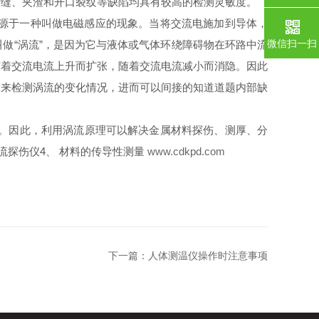
暗缝、夹渣和开口裂纹等缺陷均具有较高的检测灵敏度。
源于一种叫做电磁感应的现象。当将交流电施加到导体，
微信扫一扫
做“涡流”，是因为它与液体或气体环绕障碍物在环路中流
随着交流电流上升而扩张，随着交流电流减小而消隐。因此
起来检测涡流的变化情况，进而可以间接的知道道题内部缺
。因此，利用涡流原理可以解决金属材料探伤、测厚、分
流探伤仪4、 材料的传导性测量
www.cdkpd.com
下一篇：
人体测温仪操作时注意事项