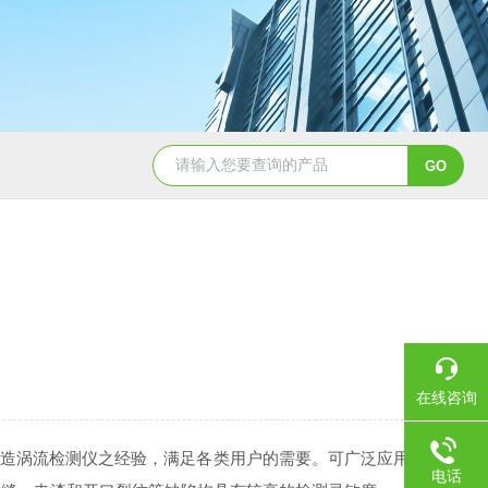
CL650余氯测定仪
DHX-A便
在线咨询
制造涡流检测仪之经验，满足各类用户的需要。可广泛应用
电话