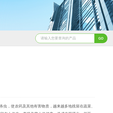
CL650余氯测定仪
DHX-A便
杀虫，使农药及其他有害物质，越来越多地残留在蔬菜、