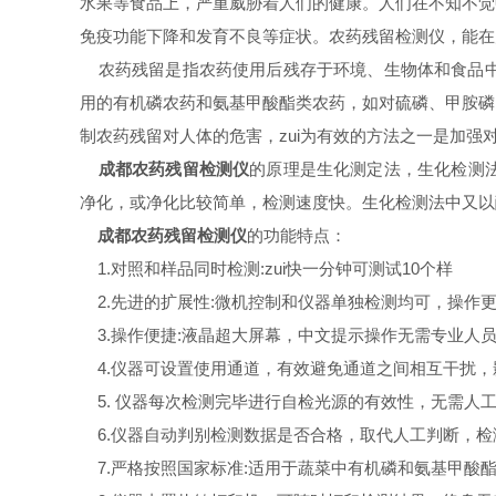
水果等食品上，严重威胁着人们的健康。人们在不知不觉
免疫功能下降和发育不良等症状。农药残留检测仪，能在
农药残留是指农药使用后残存于环境、生物体和食品中
用的有机磷农药和氨基甲酸酯类农药，如对硫磷、甲胺磷
制农药残留对人体的危害，zui为有效的方法之一是加强
成都农药残留检测仪
的原理是生化测定法，生化检测
净化，或净化比较简单，检测速度快。生化检测法中又以
成都农药残留检测仪
的功能特点：
1.对照和样品同时检测:zui快一分钟可测试10个样
2.先进的扩展性:微机控制和仪器单独检测均可，操作
3.操作便捷:液晶超大屏幕，中文提示操作无需专业人
4.仪器可设置使用通道，有效避免通道之间相互干扰，
5. 仪器每次检测完毕进行自检光源的有效性，无需人
6.仪器自动判别检测数据是否合格，取代人工判断，检
7.严格按照国家标准:适用于蔬菜中有机磷和氨基甲酸