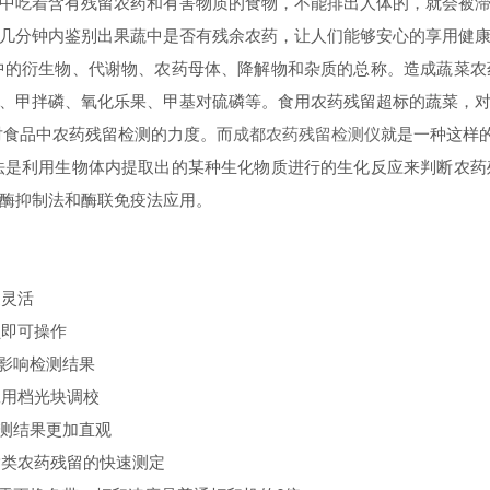
中吃着含有残留农药和有害物质的食物，不能排出人体的，就会被
几分钟内鉴别出果蔬中是否有残余农药，让人们能够安心的享用健
的衍生物、代谢物、农药母体、降解物和杂质的总称。造成蔬菜农
、甲拌磷、氧化乐果、甲基对硫磷等。食用农药残留超标的蔬菜，
对食品中农药残留检测的力度。而
成都农药残留检测仪
就是一种这样
法是利用生物体内提取出的某种生化物质进行的生化反应来判断农药
酶抑制法和酶联免疫法应用。
更灵活
员即可操作
影响检测结果
工用档光块调校
测结果更加直观
酯类农药残留的快速测定